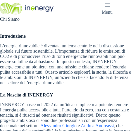
Salta
al
Menu
contenuto
Chi Siamo
Introduzione
L’energia rinnovabile è diventata un tema centrale nella discussione
globale sul futuro sostenibile. L’importanza di ridurre le emissioni di
CO2 e di promuovere l’uso di fonti energetiche rinnovabili non può
essere sottolineata abbastanza. In questo contesto, INENERGY
emerge come un pioniere, con una missione chiara: rendere l’energia
pulita accessibile a tutti. Questo articolo esplorerà la storia, la filosofia e
le ambizioni di INENERGY, un’azienda che sta facendo la differenza
nel settore dell’energia rinnovabile.
La Nascita di INENERGY
INENERGY nasce nel 2022 da un’idea semplice ma potente: rendere
l’energia pulita accessibile a tutti. Partendo da zero, ma con costanza e
tenacia, si è riusciti ad ottenere risultati significativi. Dietro questo
progetto ambizioso ci sono due professionisti con un’esperienza
decennale nel settore.
Alessandro Giorgio
e
Andrea Andreassi
, che
hanno fatto della sostenibilità la loro missione, hanno unito le forze per