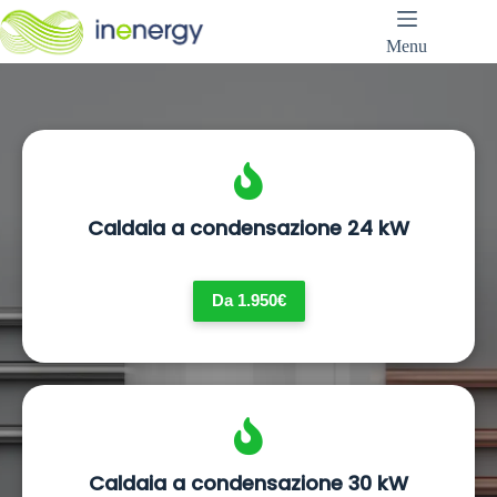
Salta
al
Menu
contenuto
Caldaia a condensazione 24 kW
Da 1.950€
Caldaia a condensazione 30 kW